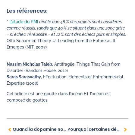
Les références:
*
L’étude du PMI
révèle que 48 % des projets sont considérés
comme réussis, tandis que 40 % se situent dans une zone grise
– ni échec, ni réussite – et 12 % sont des échecs purs et simples.
Otto Scharmer, Theory U: Leading from the Future as It
Emerges (MIT, 2007)
Nassim Nicholas Taleb
, Antifragile: Things That Gain from
Disorder (Random House, 2012)
Saras Sarasvathy
, Effectuation: Elements of Entrepreneurial
Expertise (2008)
Cet article est une goutte dans l’océan ET l’océan est
composé de gouttes.
Quand la dopamine nous trompe, comment s’en sortir?
Pourquoi certaines décisions restent stériles ?