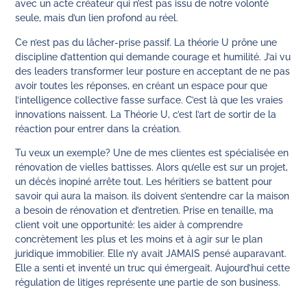
avec un acte créateur qui n’est pas issu de notre volonté
seule, mais d’un lien profond au réel.
Ce n’est pas du lâcher-prise passif. La théorie U prône une
discipline d’attention qui demande courage et humilité. J’ai vu
des leaders transformer leur posture en acceptant de ne pas
avoir toutes les réponses, en créant un espace pour que
l’intelligence collective fasse surface. C’est là que les vraies
innovations naissent. La Théorie U, c’est l’art de sortir de la
réaction pour entrer dans la création.
Tu veux un exemple? Une de mes clientes est spécialisée en
rénovation de vielles battisses. Alors qu’elle est sur un projet,
un décès inopiné arrête tout. Les héritiers se battent pour
savoir qui aura la maison. ils doivent s’entendre car la maison
a besoin de rénovation et d’entretien. Prise en tenaille, ma
client voit une opportunité: les aider à comprendre
concrètement les plus et les moins et à agir sur le plan
juridique immobilier. Elle n’y avait JAMAIS pensé auparavant.
Elle a senti et inventé un truc qui émergeait. Aujourd’hui cette
régulation de litiges représente une partie de son business.