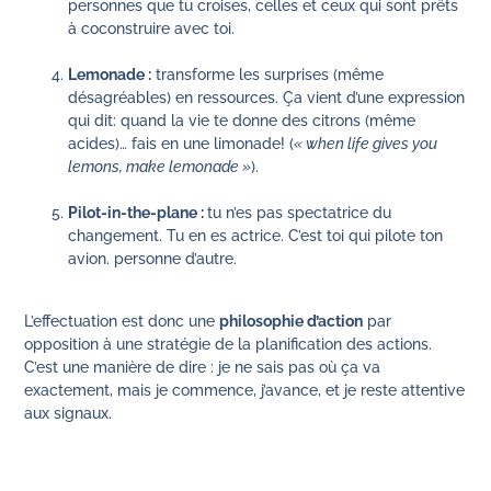
personnes que tu croises, celles et ceux qui sont prêts
à coconstruire avec toi.
Lemonade :
transforme les surprises (même
désagréables) en ressources. Ça vient d’une expression
qui dit: quand la vie te donne des citrons (même
acides)… fais en une limonade! (
« when life gives you
lemons, make lemonade »
).
Pilot-in-the-plane :
tu n’es pas spectatrice du
changement. Tu en es actrice. C’est toi qui pilote ton
avion. personne d’autre.
L’effectuation est donc une
philosophie d’action
par
opposition à une stratégie de la planification des actions.
C’est une manière de dire : je ne sais pas où ça va
exactement, mais je commence, j’avance, et je reste attentive
aux signaux.