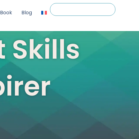
-Book
Blog
 Skills
pirer