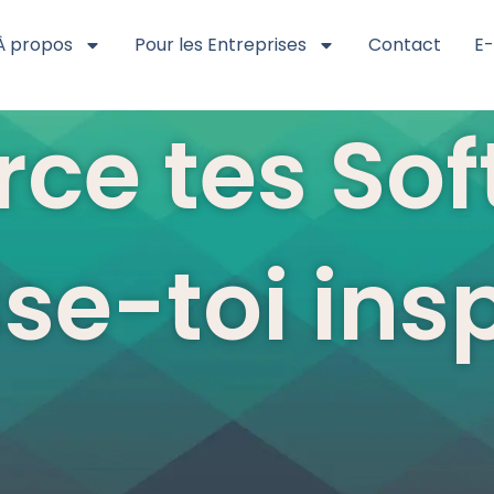
À propos
Pour les Entreprises
Contact
E
ce tes Soft
se-toi ins